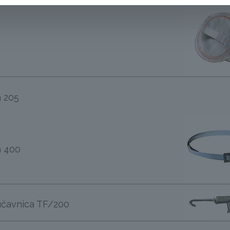
 205
a 400
učavnica TF/200