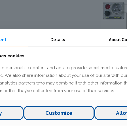
eloti
ent
Details
About
Co
ses cookies
to personalise content and ads, to provide social media featur
r 42V
fic. We also share information about your use of our site with ou
analytics partners who may combine it with other information t
nskega vezja
 or that they’ve collected from your use of their services.
x1050
y
Customize
Allo