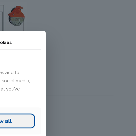
okies
es and to
r social media,
hat you’ve
w all