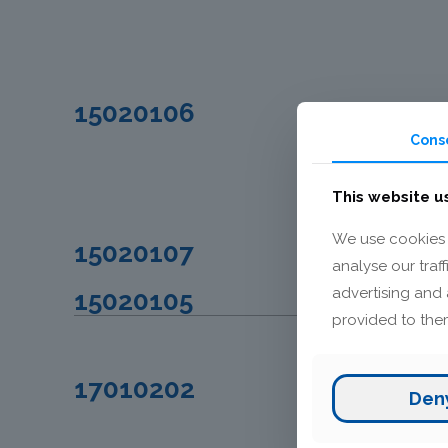
15020106
Vgrajen vtič v c
Cons
This website u
We use cookies 
15020107
Električni moto
analyse our traf
advertising and 
15020105
Plošča elektro
provided to them
17010202
Monofilter 400
Den