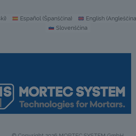
ski
)
Español
(
Španščina
)
English
(
Angleščin
Slovenščina
© Copyright 2026 MORTEC SYSTEM GmbH