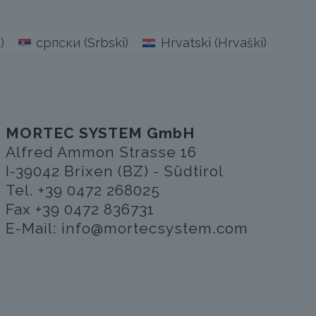
a
)
српски
(
Srbski
)
Hrvatski
(
Hrvaški
)
MORTEC SYSTEM GmbH
Alfred Ammon Strasse 16
I-39042 Brixen (BZ) - Südtirol
Tel. +39 0472 268025
Fax +39 0472 836731
E-Mail:
info@mortecsystem.com