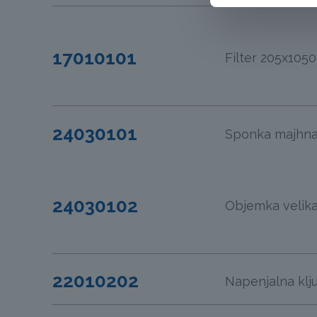
17010101
Filter 205x1050
24030101
Sponka majhna
24030102
Objemka velik
22010202
Napenjalna klj