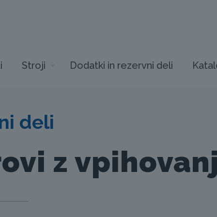
i
Stroji
Dodatki in rezervni deli
Katal
i deli
ovi z vpihova