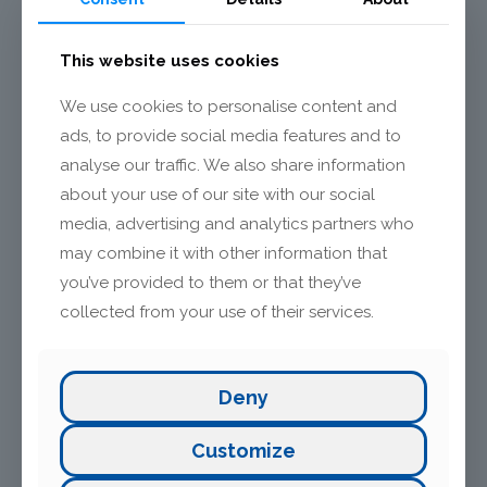
Mischpumpen
This website uses cookies
Förderanlagen
We use cookies to personalise content and
Mischer
ads, to provide social media features and to
analyse our traffic. We also share information
about your use of our site with our social
media, advertising and analytics partners who
may combine it with other information that
you’ve provided to them or that they’ve
Unsere leistungsstarken Maschinen und
Geräte zur Verarbeitung von Putzen,
collected from your use of their services.
Mörteln, Klebern und Ausgleichsmassen
bilden die Grundlage für präzises und
professionelles Arbeiten.
Deny
Customize