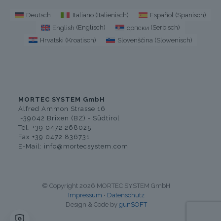
Deutsch
Italiano
(
Italienisch
)
Español
(
Spanisch
)
English
(
Englisch
)
српски
(
Serbisch
)
Hrvatski
(
Kroatisch
)
Slovenščina
(
Slowenisch
)
MORTEC SYSTEM GmbH
Alfred Ammon Strasse 16
I-39042 Brixen (BZ) - Südtirol
Tel. +39 0472 268025
Fax +39 0472 836731
E-Mail:
info@mortecsystem.com
© Copyright 2026 MORTEC SYSTEM GmbH
Impressum
•
Datenschutz
Design & Code by
gunSOFT